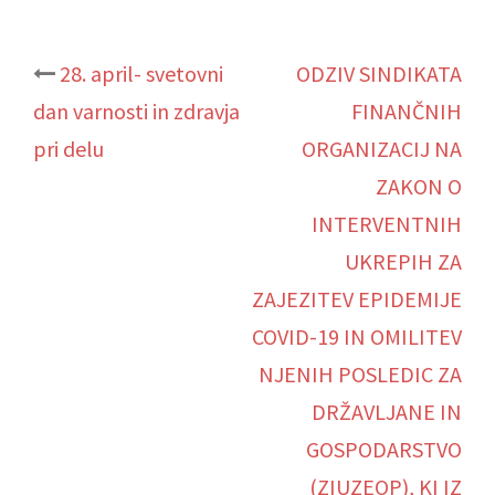
Post
28. april- svetovni
ODZIV SINDIKATA
dan varnosti in zdravja
FINANČNIH
navigation
pri delu
ORGANIZACIJ NA
ZAKON O
INTERVENTNIH
UKREPIH ZA
ZAJEZITEV EPIDEMIJE
COVID-19 IN OMILITEV
NJENIH POSLEDIC ZA
DRŽAVLJANE IN
GOSPODARSTVO
(ZIUZEOP), KI IZ