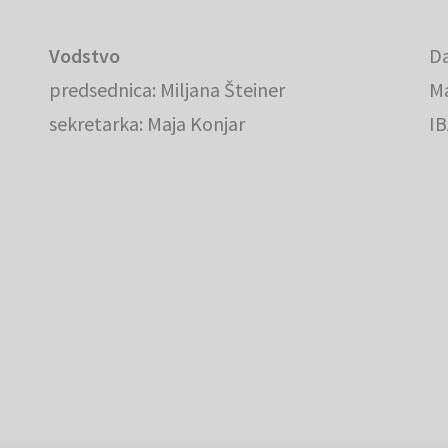
Vodstvo
Da
predsednica: Miljana Šteiner
Ma
sekretarka: Maja Konjar
IB