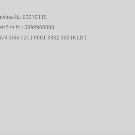
včna št.: 62079115
tična št.: 5398908000
AN SI56 0201 0001 3432 332 (NLB )