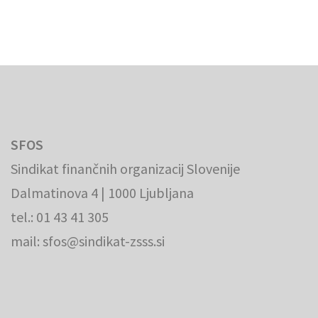
SFOS
Sindikat finančnih organizacij Slovenije
Dalmatinova 4 | 1000 Ljubljana
tel.: 01 43 41 305
mail: sfos@sindikat-zsss.si